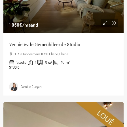
1.050€
/maand
Vernieuwde Gemeubileerde Studio
9 Rue Kindermans 1050 Elsene, Elsene
Studio
1
46
m²
6
m²
STUDIO
Camille Cuegan