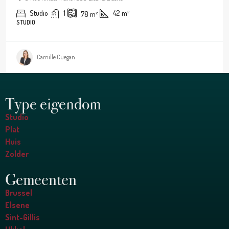
Studio
1
42
m²
78
m²
STUDIO
Camille Cuegan
Type eigendom
Studio
Plat
Huis
Zolder
Gemeenten
Brussel
Elsene
Sint-Gillis