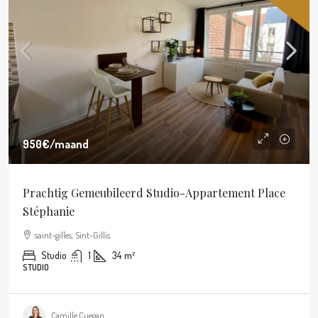
950€
/maand
Prachtig Gemeubileerd Studio-Appartement Place
Stéphanie
saint-gilles, Sint-Gillis
Studio
1
34
m²
STUDIO
Camille Cuegan