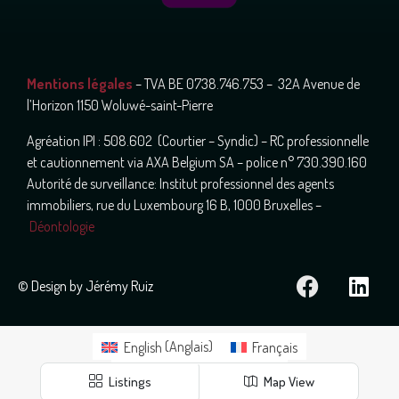
Mentions légales
– TVA BE 0738.746.753 – 32A Avenue de
l’Horizon 1150 Woluwé-saint-Pierre
Agréation IPI : 508.602 (Courtier – Syndic) – RC professionnelle
et cautionnement via AXA Belgium SA – police n° 730.390.160
Autorité de surveillance: Institut professionnel des agents
immobiliers, rue du Luxembourg 16 B, 1000 Bruxelles –
Déontologie
© Design by Jérémy Ruiz
English
(
Anglais
)
Français
Nederlands
(
Néerlandais
)
Listings
Map View