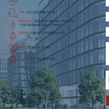
Tel
: +32 (0)2/788.32.38.
Adresse
: 32A Avenue De L’Horizon
1150 Woluwé-Saint-Pierre
Métro
: Ligne 1, Montgomery
Bus
: 22,27,61 Et 80
Tram
: 7,25,39,44 Et 83