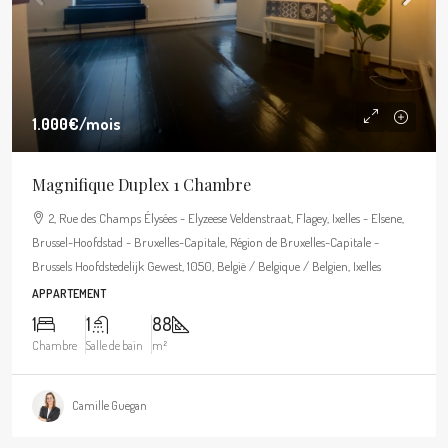
1.000€
/mois
Magnifique Duplex 1 Chambre
2, Rue des Champs Élysées - Elyzeese Veldenstraat, Flagey, Ixelles - Elsene,
Brussel-Hoofdstad - Bruxelles-Capitale, Région de Bruxelles-Capitale -
Brussels Hoofdstedelijk Gewest, 1050, België / Belgique / Belgien, Ixelles
APPARTEMENT
1
1
88
Chambre
Salle de bain
m²
Camille Guegan