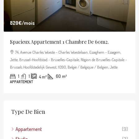
990€
/mois
Bel Appartement Meublé – 1 Chambre
56, Avenue Huart Hamoir - Huart Hamoirlaan, Monplaisir, Schaerbeek -
Schaarbeek, Brussel-Hoofdstad - Bruxelles-Capitale, Région de Bruxelles-
Capitale - Brussels Hoofdstedelijk Gewest, 1030, België / Belgique / Belgien,
Schaerbeek
1
1
57
m²
APPARTEMENT
Type De Bien
Appartement
(9)