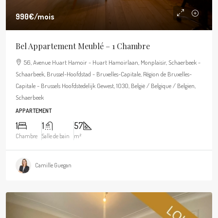
990€
/mois
Bel Appartement Meublé – 1 Chambre
56, Avenue Huart Hamoir - Huart Hamoirlaan, Monplaisir, Schaerbeek -
Schaarbeek, Brussel-Hoofdstad - Bruxelles-Capitale, Région de Bruxelles-
Capitale - Brussels Hoofdstedelijk Gewest, 1030, België / Belgique / Belgien,
Schaerbeek
APPARTEMENT
1
1
57
Chambre
Salle de bain
m²
Camille Guegan