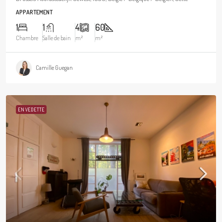
APPARTEMENT
1
1
4
60
Chambre
Salle de bain
m²
m²
Camille Guegan
EN VEDETTE