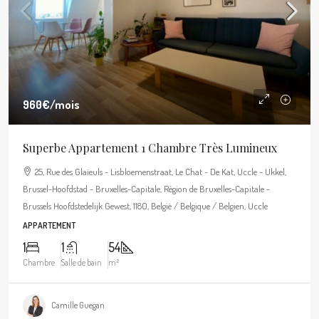
960€
/mois
Superbe Appartement 1 Chambre Très Lumineux
25, Rue des Glaïeuls - Lisbloemenstraat, Le Chat - De Kat, Uccle - Ukkel,
Brussel-Hoofdstad - Bruxelles-Capitale, Région de Bruxelles-Capitale -
Brussels Hoofdstedelijk Gewest, 1180, België / Belgique / Belgien, Uccle
APPARTEMENT
1
1
54
Chambre
Salle de bain
m²
Camille Guegan