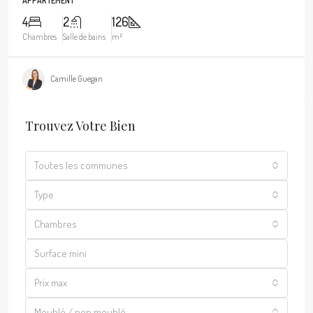
APPARTEMENT
4
2
126
Chambres
Salle de bains
m²
Camille Guegan
Trouvez Votre Bien
Toutes les communes
Type
Chambres
Prix max
Meublé / non meublé