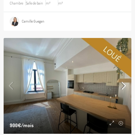
Chambre
Salle de bain
m²
m²
Camille Guegan
900€
/mois