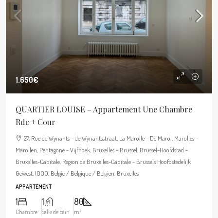
1.650€
QUARTIER LOUISE – Appartement Une Chambre
Rdc + Cour
27, Rue de Wynants - de Wynantsstraat, La Marolle - De Marol, Marolles -
Marollen, Pentagone - Vijfhoek, Bruxelles - Brussel, Brussel-Hoofdstad -
Bruxelles-Capitale, Région de Bruxelles-Capitale - Brussels Hoofdstedelijk
Gewest, 1000, België / Belgique / Belgien, Bruxelles
APPARTEMENT
1
1
80
Chambre
Salle de bain
m²