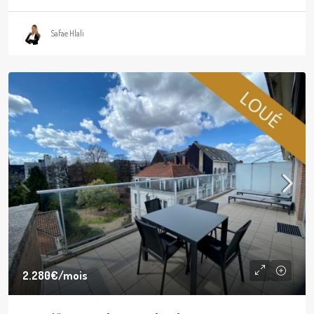
Safae Hlali
2.280€
/mois