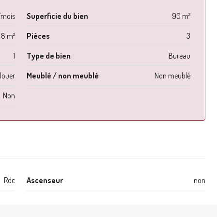
/mois
Superficie du bien
90 m²
8 m²
Pièces
3
1
Type de bien
Bureau
louer
Meublé / non meublé
Non meublé
Non
Rdc
Ascenseur
non