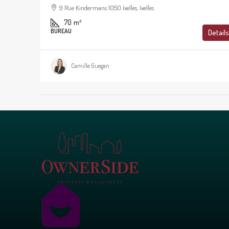
9 Rue Kindermans 1050 Ixelles, Ixelles
70
m²
BUREAU
Details
Camille Guegan