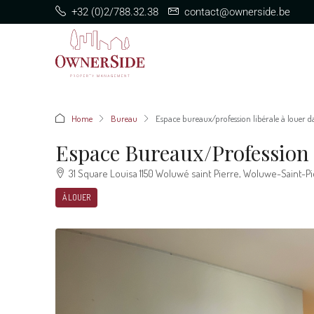
+32 (0)2/788.32.38
contact@ownerside.be
Home
Bureau
Espace bureaux/profession libérale à louer da
Espace Bureaux/profession 
31 Square Louisa 1150 Woluwé saint Pierre, Woluwe-Saint-Pi
À LOUER