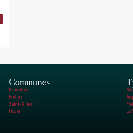
Communes
T
Bruxelles
St
Ixelles
Ap
Saint-Gilles
Ma
Uccle
Lof