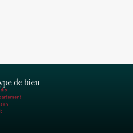
ype de bien
udio
partement
ison
t