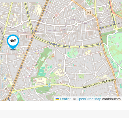
Leaflet
|
©
OpenStreetMap
contributors