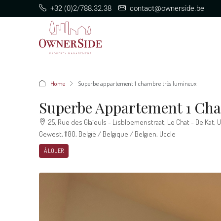
+32 (0)2/788.32.38
contact@ownerside.be
Home
Superbe appartement 1 chambre très lumineux
Superbe Appartement 1 Ch
25, Rue des Glaïeuls - Lisbloemenstraat, Le Chat - De Kat,
Gewest, 1180, België / Belgique / Belgien, Uccle
À LOUER