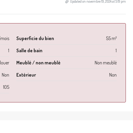
Updated on novembre 19, 2024 at 5:19 pm
/mois
Superficie du bien
55 m²
1
Salle de bain
1
louer
Meublé / non meublé
Non meublé
Non
Extérieur
Non
105