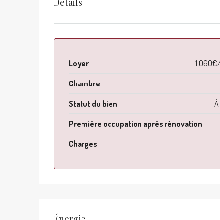
Details
Loyer
1.060€
Chambre
Statut du bien
À 
Première occupation après rénovation
Charges
Énergie