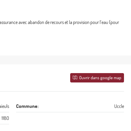
surance avec abandon de recours et la provision pour l’eau (pour
Ouvrir dans google map
aïeuls
Commune:
Uccle
1180