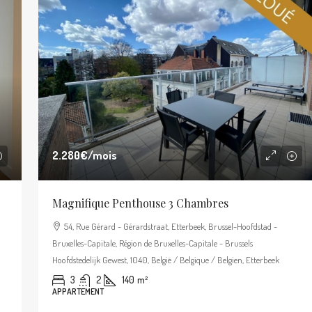
2.280€
/mois
Magnifique Penthouse 3 Chambres
54, Rue Gérard - Gérardstraat, Etterbeek, Brussel-Hoofdstad -
Bruxelles-Capitale, Région de Bruxelles-Capitale - Brussels
Hoofdstedelijk Gewest, 1040, België / Belgique / Belgien, Etterbeek
3
2
140
m²
APPARTEMENT