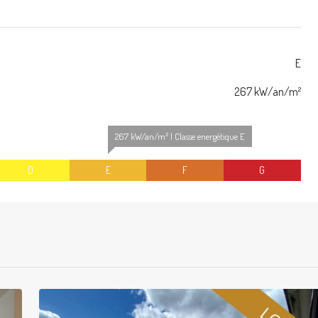
E
267 kW/an/m²
267 kW/an/m² | Classe energétique E
D
E
F
G