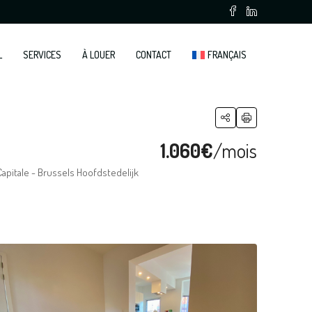
L
SERVICES
À LOUER
CONTACT
FRANÇAIS
1.060€
/mois
Capitale - Brussels Hoofdstedelijk