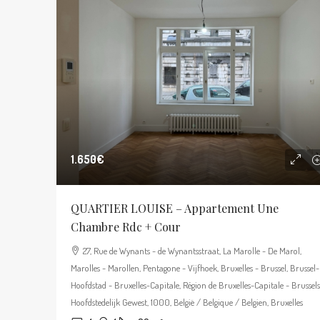
1.650€
QUARTIER LOUISE – Appartement Une
Chambre Rdc + Cour
27, Rue de Wynants - de Wynantsstraat, La Marolle - De Marol,
Marolles - Marollen, Pentagone - Vijfhoek, Bruxelles - Brussel, Brussel-
Hoofdstad - Bruxelles-Capitale, Région de Bruxelles-Capitale - Brussels
Hoofdstedelijk Gewest, 1000, België / Belgique / Belgien, Bruxelles